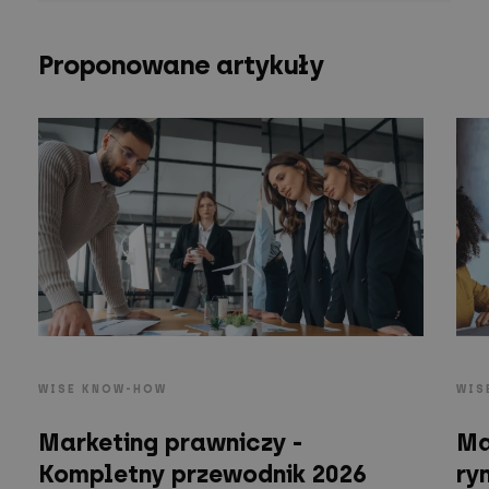
Proponowane artykuły
WISE KNOW-HOW
WIS
Marketing prawniczy -
Ma
Kompletny przewodnik 2026
ry