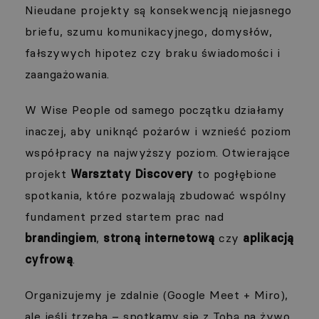
Nieudane projekty są konsekwencją niejasnego
briefu, szumu komunikacyjnego, domysłów,
fałszywych hipotez czy braku świadomości i
zaangażowania.
W Wise People od samego początku działamy
inaczej, aby uniknąć pożarów i wznieść poziom
współpracy na najwyższy poziom. Otwierające
projekt
Warsztaty Discovery
to pogłębione
spotkania, które pozwalają zbudować wspólny
fundament przed startem prac nad
brandingiem
,
stroną internetową
czy
aplikacją
cyfrową
.
Organizujemy je zdalnie (Google Meet + Miro),
ale jeśli trzeba – spotkamy się z Tobą na żywo