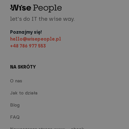
let's do IT the wise way.
Poznajmy się!
hello@wisepeople.pl
+48 786 977 553
NA SKRÓTY
O nas
Jak to działa
Blog
FAQ
Nowoczesna strona www – ebook