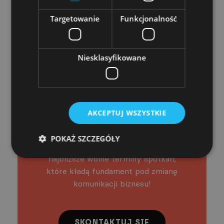
Targetowanie
Funkcjonalność
Czujesz, że efekty
Niesklasyfikowane
warsztatów
odpowiadają na Twoje
bieżące potrzeby?
AKCEPTUJ WSZYSTKIE
Świetnie się składa. Porozmawiajmy o
szczegółach współpracy z naszym
POKAŻ SZCZEGÓŁY
zespołem warsztatowym. Poznaj
najbliższe wolne terminy spotkań,
które kładą fundament pod zmianę
komunikacji biznesu!
SKONTAKTUJ SIĘ