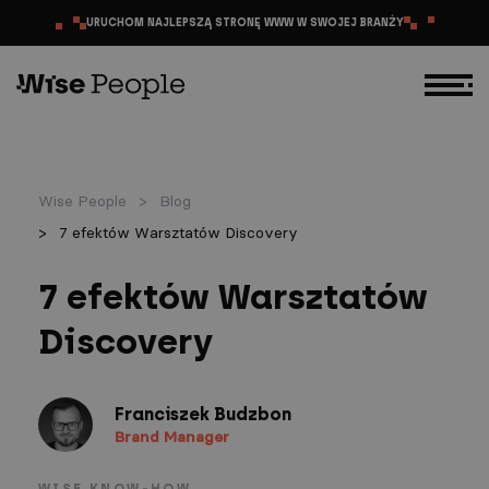
PRZEJDŹ DO TREŚCI
URUCHOM NAJLEPSZĄ STRONĘ WWW W SWOJEJ BRANŻY
Wise People
Blog
7 efektów Warsztatów Discovery
7 efektów Warsztatów
Discovery
Franciszek Budzbon
Brand Manager