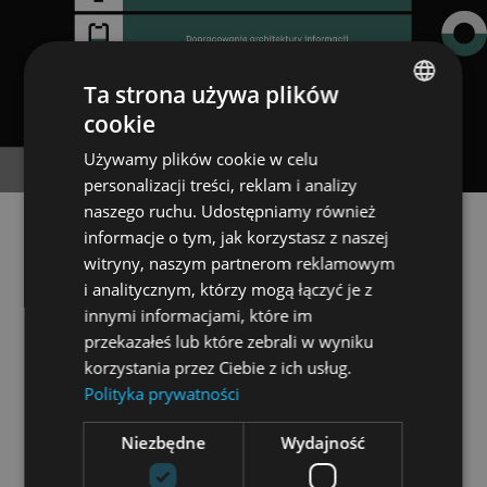
Ta strona używa plików
cookie
POLISH
Używamy plików cookie w celu
ENGLISH
personalizacji treści, reklam i analizy
naszego ruchu. Udostępniamy również
informacje o tym, jak korzystasz z naszej
Podsumowanie
witryny, naszym partnerom reklamowym
i analitycznym, którzy mogą łączyć je z
Warsztaty Discovery Wise People stanowią
innymi informacjami, które im
inwestycję w
trafny kierunek projektu
,
przekazałeś lub które zebrali w wyniku
korzystania przez Ciebie z ich usług.
sprawne wdrożenie
i… minimalizację stresu
.
Polityka prywatności
To spotkania, które porządkują, inspirują i
budują zaufanie.
Niezbędne
Wydajność