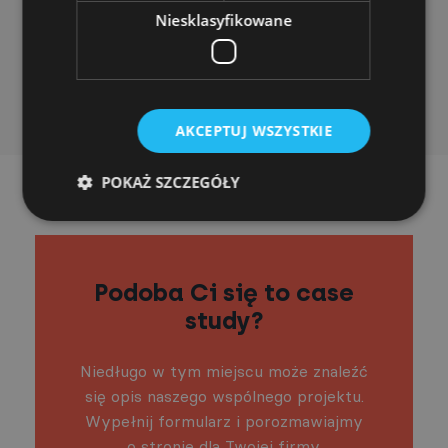
Wszystko terminowo, co jest taką rzadkością
Niesklasyfikowane
w branży IT! Sumienne pilnowanie kosztów i
transparentna komunikacja. Polecam!
Daniel Kotliński, Head of Strategy & Founder The Gaps
AKCEPTUJ WSZYSTKIE
POKAŻ SZCZEGÓŁY
Podoba Ci się to case
study?
Niedługo w tym miejscu może znaleźć
się opis naszego wspólnego projektu.
Wypełnij formularz i porozmawiajmy
o stronie dla Twojej firmy.