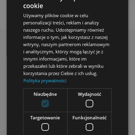
cookie
POLISH
Używamy plików cookie w celu
ENGLISH
personalizacji treści, reklam i analizy
naszego ruchu. Udostępniamy również
informacje o tym, jak korzystasz z naszej
witryny, naszym partnerom reklamowym
i analitycznym, którzy mogą łączyć je z
Wise People wyróżnia się bardzo
innymi informacjami, które im
przekazałeś lub które zebrali w wyniku
charakterystyczną cechą: rozumie biznes.
korzystania przez Ciebie z ich usług.
Nasza rozmowa nie zaczęła się od tego, jakie
Polityka prywatności
kolory lubię, tylko od dyskusji o modelu
biznesowym. Później było tylko lepiej –
Niezbędne
Wydajność
doskonałe odczytanie koncepcji z brandbooka i
przełożenie idei marki na projekt. Projekt,
Targetowanie
Funkcjonalność
który nie był łatwy i łamał konwencje –
zmuszając do nietypowego podejścia.