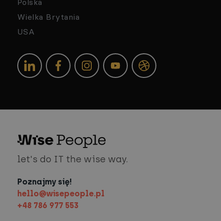
Polska
Wielka Brytania
USA
let's do IT the wise way.
Poznajmy się!
hello@wisepeople.pl
+48 786 977 553