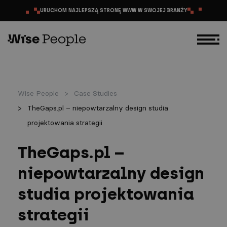
PRZEJDŹ DO TREŚCI
URUCHOM NAJLEPSZĄ STRONĘ WWW W SWOJEJ BRANŻY
Wise People
Case Studies
TheGaps.pl – niepowtarzalny design studia
projektowania strategii
TheGaps.pl –
niepowtarzalny design
studia projektowania
strategii