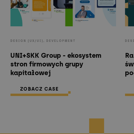
DESIGN (UX/UI), DEVELOPMENT
DES
UNI+SKK Group - ekosystem
Ra
stron firmowych grupy
św
kapitałowej
po
ZOBACZ CASE