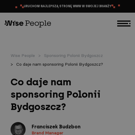
PRZEJDŹ DO TREŚCI
URUCHOM NAJLEPSZĄ STRONĘ WWW W SWOJEJ BRANŻY
Wise People
Sponsoring Polonii Bydgoszcz
Co daje nam sponsoring Polonii Bydgoszcz?
Co daje nam
sponsoring Polonii
Bydgoszcz?
Franciszek Budzbon
Brand Manager