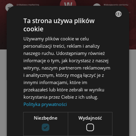
Ta strona używa plików
cookie
POLISH
Używamy plików cookie w celu
ENGLISH
personalizacji treści, reklam i analizy
naszego ruchu. Udostępniamy również
informacje o tym, jak korzystasz z naszej
Sponsoring klubu sportowego nie powinien
witryny, naszym partnerom reklamowym
i analitycznym, którzy mogą łączyć je z
ograniczać się do tego, by zapewnić sobie
innymi informacjami, które im
kilka karnetów na trybunę VIP i upewnić się,
przekazałeś lub które zebrali w wyniku
że z każdego zakątka stadionu widać duże logo
korzystania przez Ciebie z ich usług.
firmy. OK – to oczywiste benefity – ale nie
Polityka prywatności
powinny przysłaniać mnogości innych
Niezbędne
Wydajność
wartości, które można uzyskać rozsądnym
podejściem do umowy i zobowiązań