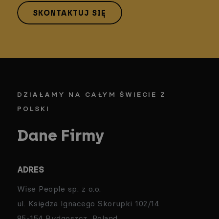
SKONTAKTUJ SIĘ
DZIAŁAMY NA CAŁYM ŚWIECIE Z
POLSKI
Dane Firmy
ADRES
Wise People sp. z o.o.
ul. Księdza Ignacego Skorupki 102/14
85-154 Bydgoszcz, Poland