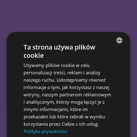
Ta strona używa plików
cookie
Wise People
Usługi
Strategia UX
POLISH
Używamy plików cookie w celu
ENGLISH
Strategia UX
personalizacji treści, reklam i analizy
naszego ruchu. Udostępniamy również
informacje o tym, jak korzystasz z naszej
Z czym kojarzy Ci się UX, czyli projektowanie
witryny, naszym partnerom reklamowym
doświadczeń użytkowników?
i analitycznym, którzy mogą łączyć je z
To
więcej niż planowanie pozytywnych
innymi informacjami, które im
wrażeń.
Strategia UX
przekazałeś lub które zebrali w wyniku
pomaga
przewidzieć,
jak potencjalni klienci
korzystania przez Ciebie z ich usług.
będą poruszać się po stronie internetowej i
Polityka prywatności