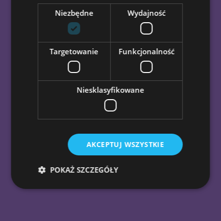
jak ich wspierać, żeby dotarli bez przeszkód i
Niezbędne
Wydajność
z satysfakcją tam gdzie chcą.
Targetowanie
Funkcjonalność
Niesklasyfikowane
AKCEPTUJ WSZYSTKIE
POKAŻ SZCZEGÓŁY